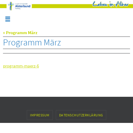
Zum
Inhalt
springen
« Programm März
Programm März
programm-maerz-6
IMPRESSUM
DATENSCHUTZERKLÄRUNG