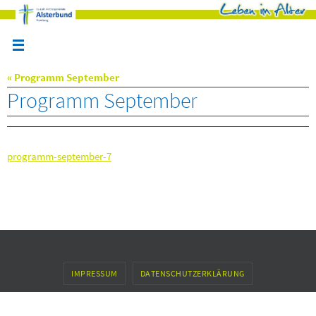
Zum
Inhalt
springen
« Programm September
Programm September
programm-september-7
IMPRESSUM
DATENSCHUTZERKLÄRUNG