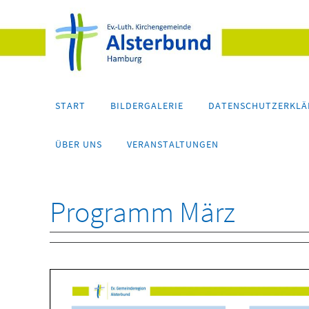
Zum
Inhalt
springen
Zum
START
BILDERGALERIE
DATENSCHUTZERKL
Inhalt
springen
ÜBER UNS
VERANSTALTUNGEN
Programm März